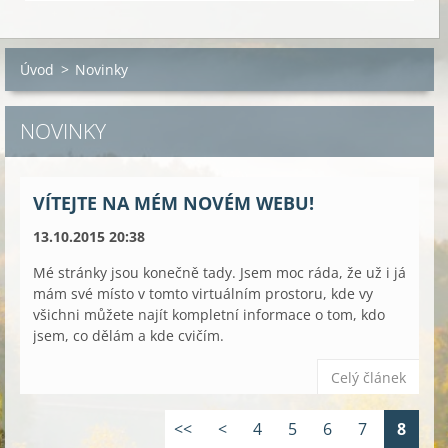
Úvod
>
Novinky
NOVINKY
VÍTEJTE NA MÉM NOVÉM WEBU!
13.10.2015 20:38
Mé stránky jsou konečně tady. Jsem moc ráda, že už i já
mám své místo v tomto virtuálním prostoru, kde vy
všichni můžete najít kompletní informace o tom, kdo
jsem, co dělám a kde cvičím.
Celý článek
<<
<
4
5
6
7
8