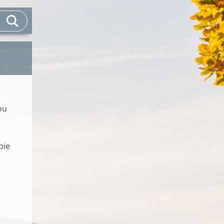
ou
pie