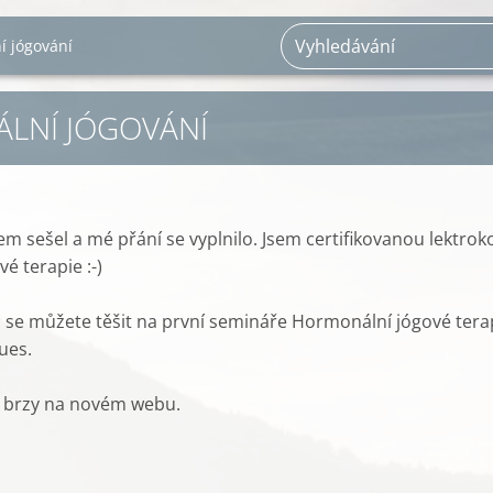
í jógování
LNÍ JÓGOVÁNÍ
em sešel a mé přání se vyplnilo. Jsem certifikovanou lektrok
é terapie :-)
nu se můžete těšit na první semináře Hormonální jógové tera
gues.
iž brzy na novém webu.