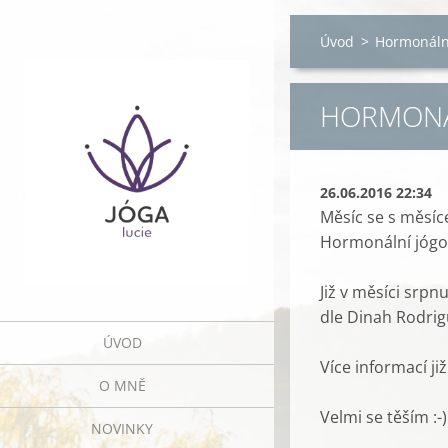
Úvod
>
Hormonáln
HORMONÁ
26.06.2016 22:34
Měsíc se s měsíc
Hormonální jógov
Již v měsíci srp
dle Dinah Rodri
ÚVOD
Více informací j
O MNĚ
Velmi se těším :-)
NOVINKY