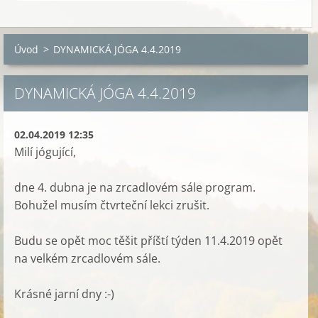
Úvod
>
DYNAMICKÁ JÓGA 4.4.2019
DYNAMICKÁ JÓGA 4.4.2019
02.04.2019 12:35
Milí jógující,
dne 4. dubna je na zrcadlovém sále program.
Bohužel musím čtvrteční lekci zrušit.
Budu se opět moc těšit příští týden 11.4.2019 opět
na velkém zrcadlovém sále.
Krásné jarní dny :-)