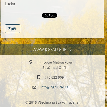
Lucka
Zpět
WWW.JOGALUCIE.CZ
Ing. Lucie Matoušková
Stráž nad Ohří
776 622 909
info@jog
alucie.c
z
© 2015 Všechna práva vyhrazena.